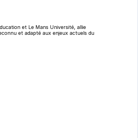
ation et Le Mans Université, allie 
econnu et adapté aux enjeux actuels du 
te formation ?
inistration des Entreprises (MAE) est un 