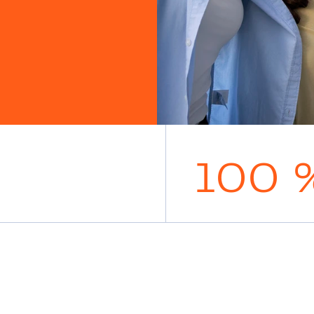
100 
5
%