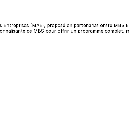
Entreprises (MAE), proposé en partenariat entre MBS Educ
essionnalisante de MBS pour offrir un programme complet, r
Pourquoi cet
Le Master Management et Adm